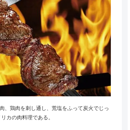
肉や豚肉、鶏肉を刺し通し、荒塩をふって炭火でじっ
メリカの肉料理である。