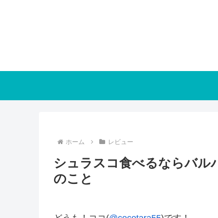
ホーム
レビュー
シュラスコ食べるならバル
のこと
どうも！ココ(
@cocotara55
)です！