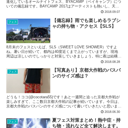
進化しているオールナイトフェス、BYACAMP（ベイキャンプ）につ
いての備忘録です。BAYCAMP 2017はアーティストも熱いし、天気
も良くて結構タイムラインが盛り上が...
2018.09.07
【備忘録】雨でも楽しめるラブシ
フェス
ャの持ち物・アクセス【SLS】
8月末のフェスといえば、SLS（SWEET LOVE SHOWER）ですよ
ね。暑い日が続いて、都内は40度近くまで上がっていますが、現地
周辺は涼しいのでしっかりと対策していきましょう。特に夜は結構冷
えるので、薄手のパーカーなんてあるといい...
2018.08.28
【写真あり】京都大作戦のバスパ
フェス
ンのサイズ感は？
どうも！ココ(@cocotara55)です！あと一週間と迫った京都大作戦が
楽しみすぎて、ここ数日京都大作戦の記事が続いています。今日は、
京都大作戦のバスパンのサイズ感について書いていきたいと思いま
す。大人気フェスの京都大作戦とバスケットボ...
2018.06.30
夏フェス対策まとめ！熱中症・持
フェス
ち物・流れなど全て解決します。