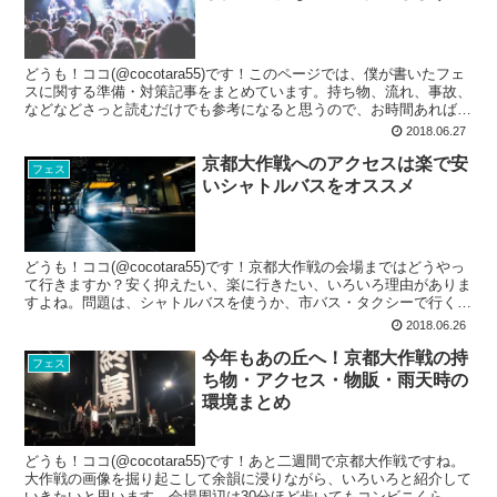
どうも！ココ(@cocotara55)です！このページでは、僕が書いたフェ
スに関する準備・対策記事をまとめています。持ち物、流れ、事故、
などなどさっと読むだけでも参考になると思うので、お時間あれば読
んでみてください。少しでも読んでくれた人...
2018.06.27
京都大作戦へのアクセスは楽で安
フェス
いシャトルバスをオススメ
どうも！ココ(@cocotara55)です！京都大作戦の会場まではどうやっ
て行きますか？安く抑えたい、楽に行きたい、いろいろ理由がありま
すよね。問題は、シャトルバスを使うか、市バス・タクシーで行く
か。一応、僕はどちらも使ったことがあって今...
2018.06.26
今年もあの丘へ！京都大作戦の持
フェス
ち物・アクセス・物販・雨天時の
環境まとめ
どうも！ココ(@cocotara55)です！あと二週間で京都大作戦ですね。
大作戦の画像を掘り起こして余韻に浸りながら、いろいろと紹介して
いきたいと思います。会場周辺は30分ほど歩いてもコンビニくらい