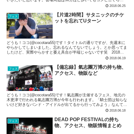
しかありません。夏の屋外フェスなのでしっ...
2018.06.25
【片道2時間】サタニックのチケ
フェス
ットを忘れてUターン
どうも！ココ(@cocotara55)です！タイトルの通りですが、先週末に
やらかしてしまいました。忘れるなんてないでしょう。とか思ってま
したけど、実際やらかすと萎え具合が半端じゃないです笑 2018年
の上半期で上位に来る悲しみでしたね...
2018.06.19
【備忘録】氣志團万博の持ち物、
フェス
アクセス、物販など
どうも！ココ(@cocotara55)です！氣志團が主催するフェス、地元の
木更津で行われる氣志團万博が今年も行われます。「騎士団は知らな
いけど好きなバンド・アイドルが出てるから行ってみよう」なんて気
持ちで行った氣志團万博でした。ONE ...
2018.06.18
DEAD POP FESTIVALの持ち
フェス
物、アクセス、物販情報まとめ