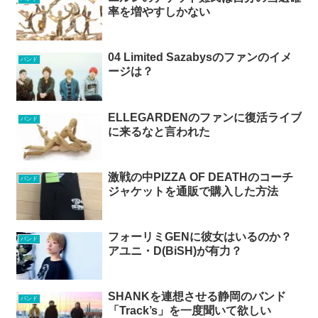
率を増やすしかない
04 Limited Sazabysのファンのイメ
バンド
ージは？
ELLEGARDENのファンに復活ライブ
バンド
に来るなと言われた
激戦の中PIZZA OF DEATHのコーチ
バンド
ジャケットを通販で購入した方法
フォーリミGENに彼女はいるのか？
バンド
アユニ・D(BiSH)が有力？
SHANKを連想させる静岡のバンド
バンド
「Track’s」を一度聞いて欲しい